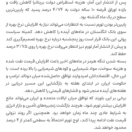
پس از انتشار این آمار، هزینه استقراض دولت بریتانیا کاهش یافت و
بازده اوراق قرضه ۱۰ ساله دولت به ۴/۷۴ درصد رسید که پایین‌ترین
سطح در یک ماه گذشته بود.
پایین‌تر بودن تورم نسبت به انتظارات می‌تواند نیاز به افزایش نرخ بهره از
سوی بانک انگلستان در ماه‌های آینده را کاهش دهد. کمیته سیاست
پولی این بانک قرار است روز پنجشنبه درباره نرخ بهره تصمیم‌گیری کند
و پیش از انتشار آمار تورم نیز انتظار می‌رفت نرخ بهره را روی ۳/۷۵ درصد
حفظ کند.
بسته شدن تنگه هرمز در ماه‌های اخیر باعث افزایش قیمت نفت شده
و هزینه سوخت، مواد شیمیایی و کودهای شیمیایی را بالا برده است. با
این حال، اقتصاددانان امیدوارند توافق حاصل‌شده میان دونالد ترامپ و
حکومت ایران در ابتدای هفته به بازگشایی این مسیر دریایی در
هفته‌های آینده منجر شود و فشارهای قیمتی را کاهش دهد.
برخی بر این باورند که توافق میان
ایالات متحده
و ایران می‌تواند مانع
افزایش بیشتر تورم شود، هرچند
بازگشت زنجیره‌های تأمین و بازار انرژی
به شرایط عادی چند ماه زمان خواهد برد
. همچنین اگر روند نزولی
قیمت نفت ادامه پیدا کند، اوج تورم احتمالاً به سطحی کمتر از ۴ درصد
محدود خواهد شد.