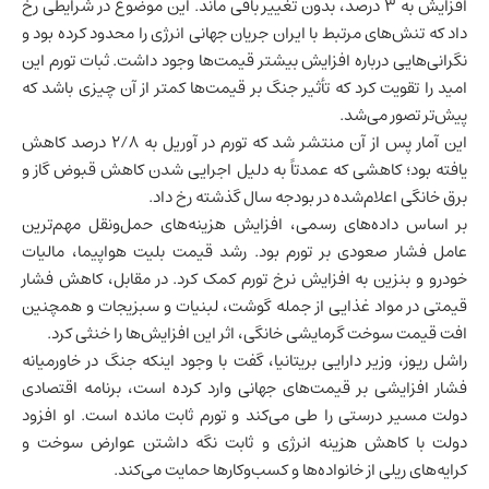
افزایش به ۳ درصد، بدون تغییر باقی ماند. این موضوع در شرایطی رخ
داد که تنش‌های مرتبط با
ایران
جریان جهانی انرژی را محدود کرده بود و
نگرانی‌هایی درباره افزایش بیشتر قیمت‌ها وجود داشت. ثبات تورم این
امید را تقویت کرد که تأثیر جنگ بر قیمت‌ها کمتر از آن چیزی باشد که
پیش‌تر تصور می‌شد.
این آمار پس از آن منتشر شد که تورم در آوریل به ۲/۸ درصد کاهش
یافته بود؛ کاهشی که عمدتاً به دلیل اجرایی شدن کاهش قبوض گاز و
برق خانگی اعلام‌شده در بودجه سال گذشته رخ داد.
بر اساس داده‌های رسمی، افزایش هزینه‌های حمل‌ونقل مهم‌ترین
عامل فشار صعودی بر تورم بود. رشد قیمت بلیت هواپیما، مالیات
خودرو و بنزین به افزایش نرخ تورم کمک کرد. در مقابل، کاهش فشار
قیمتی در مواد غذایی از جمله گوشت، لبنیات و سبزیجات و همچنین
افت قیمت سوخت گرمایشی خانگی، اثر این افزایش‌ها را خنثی کرد.
راشل ریوز، وزیر دارایی بریتانیا، گفت با وجود اینکه جنگ در خاورمیانه
فشار افزایشی بر قیمت‌های جهانی وارد کرده است، برنامه اقتصادی
دولت مسیر درستی را طی می‌کند و تورم ثابت مانده است. او افزود
دولت با کاهش هزینه انرژی و ثابت نگه داشتن عوارض سوخت و
کرایه‌های ریلی از خانواده‌ها و کسب‌وکارها حمایت می‌کند.