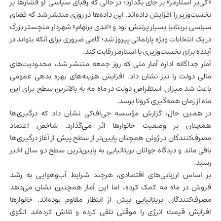
«کی‌یر استارمر» بر جای بگذارد؛ در حالی که رقبای سیاسی او فشارها بر
نخست‌وزیر را افزایش داده‌اند. این داده‌ها در روزی منتشر شد که فضای
سیاسی بریتانیا بسیار پرتنش بود و «اندی برنهام» شهردار منچستر بزرگ
در یک انتخابات ویژه پارلمانی پیروز شد؛ گامی ضروری برای آنکه بتواند در
آینده برای نخست‌وزیری با استارمر رقابت کند.
آمار جداگانه اداره آمار ملی که روز جمعه منتشر شد، محدودیت‌های
مالی دولت را نیز نشان داد. افزایش هزینه‌های بهره بدهی عمومی
باعث شد میزان استقراض دولت در ماه مه به بالاترین سطح برای این
ماه از زمان همه‌گیری کرونا برسد.
در همین حال، گزارش مؤسسه جی‌اف‌کی نشان داد که درگیری‌ها
همچنان بر وضعیت خانوارها اثر می‌گذارد. شاخص اعتماد
مصرف‌کنندگان در ژوئن همچنان پایین‌تر از سطح پیش از آغاز درگیری‌ها
باقی ماند و دیدگاه جوانان بریتانیایی به پایین‌ترین سطح دو سال اخیر
رسید.
بر اساس ارزیابی‌های اقتصادی، هرچند شرایط آب‌وهوایی به رشد
فروش در ماه مه کمک کرده، اما این آمار همچنین نشان می‌دهد
مصرف‌کنندگان بریتانیایی بیش از انتظار مقاوم بوده‌اند. خانوارها
افزایش قیمت انرژی را موقتی تلقی کرده و تلاش کرده‌اند الگوی