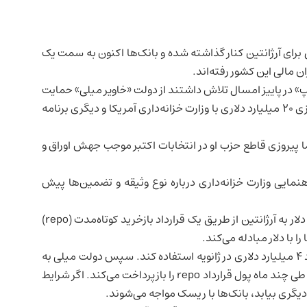
ریکایی برای آرژانتین کنار گذاشته شده و بانک‌ها اکنون به سمت یک
ن مالی این کشور رفته‌اند.
پ» در پاییز امسال تلاش داشتند از دولت «خاویر میلی» حمایت
کنند و دو خط اعتباری اعلام کردند؛ یکی شامل یک سوآپ ارزی ۲۰ میلیارد دلاری با وزارت خزانه‌داری آمریکا و دیگری برنامه
ا پیروزی قاطع حزب او در انتخابات اکتبر موجب جهش اوراق و
نمایی وزارت خزانه‌داری درباره نوع وثیقه و تضمین‌ها پیش
در عوض، بانک‌ها روی طرحی برای وام دادن حدود ۵ میلیارد دلار به آرژانتین از طریق یک قرارداد بازخرید کوتاه‌مدت (repo)
را با دلار مبادله می‌کند.
انتظار می‌رود آرژانتین از این دلارها برای پرداخت بدهی حدود ۴ میلیارد دلاری در ژانویه استفاده کند. سپس دولت میلی به
کمک بانک‌ها از بازار اوراق، چند میلیارد دلار استقراض کرده و طی چند ماه پول قرارداد repo را بازپرداخت می‌کند. اگر شرایط
ع دیگری بیابد، بانک‌ها با ریسک مواجه می‌شوند.