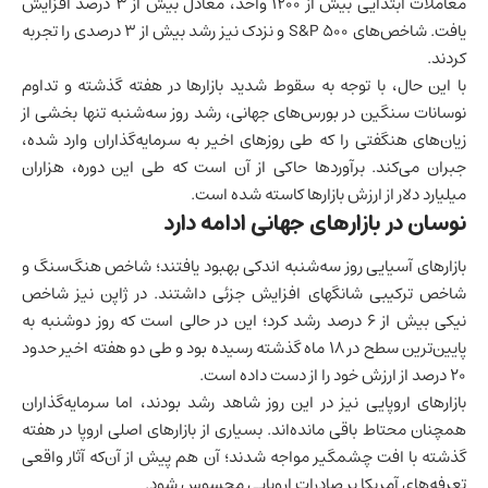
معاملات ابتدایی بیش از ۱۲۰۰ واحد، معادل بیش از ۳ درصد افزایش
یافت. شاخص‌های S&P 500 و نزدک نیز رشد بیش از ۳ درصدی را تجربه
کردند.
با این حال، با توجه به سقوط شدید بازارها در هفته گذشته و تداوم
نوسانات سنگین در بورس‌های جهانی، رشد روز سه‌شنبه تنها بخشی از
زیان‌های هنگفتی را که طی روزهای اخیر به سرمایه‌گذاران وارد شده،
جبران می‌کند. برآوردها حاکی از آن است که طی این دوره، هزاران
میلیارد دلار از ارزش بازارها کاسته شده است.
نوسان در بازارهای جهانی ادامه دارد
بازارهای آسیایی روز سه‌شنبه اندکی بهبود یافتند؛ شاخص هنگ‌سنگ و
شاخص ترکیبی شانگهای افزایش جزئی داشتند. در
ژاپن
نیز شاخص
نیکی بیش از ۶ درصد رشد کرد؛ این در حالی است که روز دوشنبه به
پایین‌ترین سطح در ۱۸ ماه گذشته رسیده بود و طی دو هفته اخیر حدود
۲۰ درصد از ارزش خود را از دست داده است.
بازارهای اروپایی نیز در این روز شاهد رشد بودند، اما سرمایه‌گذاران
همچنان محتاط باقی مانده‌اند. بسیاری از بازارهای اصلی اروپا در هفته
گذشته با افت چشمگیر مواجه شدند؛ آن هم پیش از آن‌که آثار واقعی
تعرفه‌های آمریکا بر صادرات اروپایی محسوس شود.