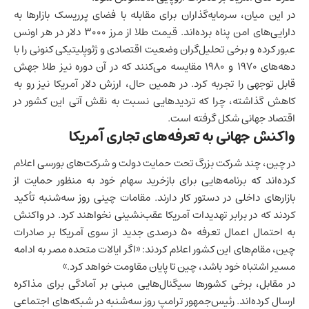
در این میان، سرمایه‌گذاران برای مقابله با فضای پرریسک بازارها به
دارایی‌های امن پناه برده‌اند. قیمت طلا از مرز ۳۰۰۰ دلار در هر اونس
عبور کرده و برخی تحلیل‌گران وضعیت اقتصادی و ژئوپلیتیکی کنونی را با
دهه‌های ۱۹۷۰ و ۱۹۸۰ مقایسه می‌کنند که در آن دوره نیز طلا جهش
قابل توجهی را تجربه کرد. در همین حال، ارزش دلار آمریکا نیز رو به
کاهش گذاشته، چرا که تردیدهایی نسبت به نقش آتی این کشور در
اقتصاد جهانی
شکل گرفته است.
واکنش جهانی به تعرفه‌های تجاری آمریکا
در چین، چند شرکت بزرگ تحت حمایت دولت و شرکت‌های بورسی اعلام
کرده‌اند که برنامه‌هایی برای بازخرید سهام خود به منظور حمایت از
بازارهای داخلی در دستور کار دارند. مقامات چینی روز سه‌شنبه تأکید
کردند که در برابر تهدیدات آمریکا عقب‌نشینی نخواهند کرد. در واکنش
به احتمال اعمال تعرفه ۵۰ درصدی جدید از سوی آمریکا بر صادرات
چین، مقام‌های این کشور اعلام کردند: «اگر
ایالات متحده
مصر
به ادامه
مسیر اشتباه خود باشد،
چین
تا پایان مقاومت خواهد کرد.»
در مقابل، برخی کشورها سیگنال‌هایی مبنی بر آمادگی برای مذاکره
ارسال کرده‌اند. رئیس‌جمهور ترامپ روز سه‌شنبه در شبکه‌های اجتماعی