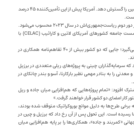
به گفته وی، برزیل در نظر دارد صادرات سورگوم و گوشت به چین را گسترش دهد. آمریکا پیش از این تأمین‌کننده ۴۵ درصد
این سومین دیدار حضوری لولا با شی جین‌پینگ از زمان آغاز دور دوم ریاست‌جمهوری‌اش در سال ۲۰۲۳ محسوب می‌شود.
برای شرکت در نشست جامعه کشورهای آمریکای لاتین و کارائیب (CELAC) با
سفر لولا در ادامه توافقات نوامبر گذشته در برزیل صورت می‌گیرد؛ جایی که دو کشور بیش از ۴۰ تفاهم‌نامه همکاری در
د.
د که سرمایه‌گذاران چینی به پروژه‌های ریلی متعددی در برزیل
عدنی را به بنادر مهمی نظیر بارکارنا، آسو و بندر چانکای در
.
شترک افزود: «تمام پروژه‌هایی که هم‌افزایی میان جاده و ریل
ور کار امضای دو کشور قرار خواهند گرفت.»
رخی طرح‌ها به دلیل موانع بوروکراتیک متوقف شده بودند،
ها رسیده است. این تحول پس از آن رخ داد که برزیل و چین در
انی «کمربند و جاده»، همکاری‌ها را بر پایه هم‌افزایی میان