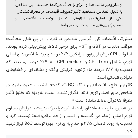
نوسان‌پذیر مانند غذا و انرژی را حذف می‌کند) هستند. این شاخص
به دلیل انعکاس مستقیم تأثیر تغییرات قیمت‌ها بر مصرف‌کنندگان،
یکی از اصلی‌ترین ابزارهای تحلیل وضعیت اقتصادی و
تصمیم‌گیری‌های مالی محسوب می‌شود.
پیش‌تر، اقتصاددانان افزایش ملایمی در تورم را در پی پایان معافیت
موقت مالیات بر GST و HST برای برخی کالاها پیش‌بینی کرده بودند،
اما رشد CPI بیش از برآورد میانگین ۲/۲ درصدی بود. شاخص‌های اصلی
تورم، شامل CPI-trim و CPI-median، به ۲/۹ درصد رسیدند که
نسبت به ۲/۷ درصد ماه ژانویه افزایش یافته و نشانه‌ای از فشارهای
بنیادی قیمتی است.
کاترین جاج، اقتصاددان بانک CIBC، گفت: «شتاب غیرمنتظره در
شاخص‌های اصلی تورم کانادا نگران‌کننده است، به‌ویژه که هنوز تأثیر
تعرفه‌ها در آن لحاظ نشده است.»
در همین حال، اقتصاددان بانک اسکوشیا، درک هولت، افزایش مداوم
تورم اصلی از ماه می گذشته را «بیش از حد برافروخته» توصیف کرد و
نسبت به روند کاهش ۲۷۵ واحد پایه‌ای نرخ بهره توسط BoC ابراز تردید
کرد.