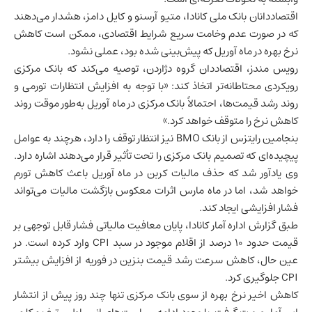
اقتصاددانان بانک ملی کانادا، متیو آرسنو و کایل دامز، هشدار می‌دهند
که در صورت عدم وخامت سریع شرایط اقتصادی، ممکن است کاهش
نرخ بهره در ماه آوریل که پیش‌بینی شده بود، عملی نشود.
رویس مندز، اقتصاددان گروه دژاردن، توصیه می‌کند که بانک مرکزی
رویکردی محتاطانه‌تر اتخاذ کند: «با توجه به افزایش انتظارات تورمی و
روند رشد قیمت‌ها، احتمالاً بانک مرکزی در ماه آوریل به‌طور موقت روند
کاهش نرخ را متوقف خواهد کرد.»
بنجامین رایتزس از بانک BMO نیز انتظار توقف را دارد، هرچند به عوامل
پیچیده‌ای که تصمیم بانک مرکزی را تحت تأثیر قرار می‌دهند اشاره دارد.
وی یادآور شد که حذف مالیات کربن در ماه آوریل باعث کاهش تورم
خواهد شد، اما در ماه مارس اثرات معکوس بازگشت مالیات می‌تواند
فشار افزایشی ایجاد کند.
طبق گزارش اداره آمار کانادا، پایان معافیت مالیاتی فشار قابل توجهی بر
قیمت حدود ۱۰ درصد از اقلام موجود در سبد CPI وارد کرده است. در
عین حال، کاهش سرعت رشد قیمت بنزین در فوریه از افزایش بیشتر
CPI جلوگیری کرد.
کاهش اخیر نرخ بهره از سوی بانک مرکزی تنها چند روز پیش از انتشار