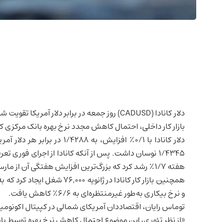
دلار کانادا (CADUSD) روز جمعه در برابر دلار آمریکا تقویت شد و به رشد هفتگی خود ادامه داد، زیرا داده‌های قوی‌تر از انتظار
بازار کار
داخلی، احتمال کاهش مجدد نرخ بهره بانک مرکزی کانادا (BoC) در ماه مارس را کا
۱/۴۳۴۵ نوسان داشت. پس از آنکه کانادا از اجرای فوری تعرفه‌های تجاری
هفته ۱/۷٪ رشد کرد که بزرگ‌ترین افزایش هفتگی آن از مارس ۲۰۲۳ تاکنون محسوب می‌شود.
و نرخ بیکاری به‌طور غیرمنتظره‌ای به ۶/۶٪ کاهش یافت.
توماس رایان، اقتصاددان آمریکای شمالی در کپیتال اکونوم
«از نظر تئوری، این موضوع احتمال کاهش نرخ بهره توسط با