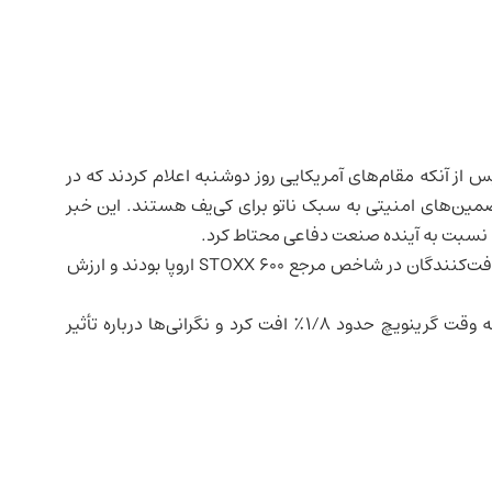
از آنکه مقام‌های آمریکایی روز دوشنبه اعلام کردند که در
ضمین‌های امنیتی به سبک ناتو برای کی‌یف هستند. این خبر
را نسبت به آینده صنعت دفاعی محتاط کرد.
سهام راین‌متال، ایندرا، لئوناردو و ساب از جمله بیشترین افت‌کنندگان در شاخص مرجع STOXX 600 اروپا بودند و ارزش
شاخص هوافضا و دفاعی اروپا نیز دیروز در ساعت ۰۸:۲۶ به وقت گرینویچ حدود ۱/۸٪ افت کرد و نگرانی‌ها درباره تأثیر