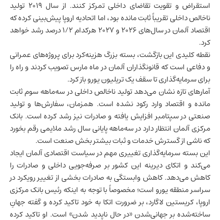
استقراض و تقویت تقاضای داخلی تمرکز کنند. از سال ۲۰۱۹
تولید
ناخالص داخلی
تقریباً ثابت مانده بود، اما اتحادیه اروپا پیش‌بینی کرده که
اقتصاد آلمان در سال‌های ۲۰۲۶ و ۲۰۲۷ هرکدام ۱/۲ درصد رشد خواهد
کرد.
نقطه کلیدی این بازگشت، بسته بزرگ هزینه‌کرد برای پروژه‌های عمرانی
و دفاعی است که قانونگذاران آلمان در ماه مارس تصویب کردند و راه را
برای سرمایه‌گذاری تا سقف یک تریلیون یورو باز کرد.
آمارهای تازه نشان می‌دهد تولید ناخالص داخلی در سه‌ماهه سوم ثابت
مانده و اقتصاد وارد رکود نشده است. همزمان، سفارش‌ها و تولید
صنعتی در سپتامبر افزایش یافته و صادرات نیز رشد کرده است. بانک
مرکزی آلمان انتظار دارد در سه‌ماهه پایانی سال رشد ملایمی رقم بخورد
که ناشی از گسترش خدمات و ثبات بیشتر بخش صنعت است.
این بسته سرمایه‌گذاری تغییری مهم در سیاست اقتصادی آلمان ایجاد
می‌کند و اتکای دیرینه این کشور بر صرفه‌جویی داخلی و صادرات را
کاهش می‌دهد. کاهش وابستگی به صادرات بخشی از تغییر رویکرد در
سراسر منطقه یورو است؛ مخصوصاً با توجه به اینکه رئیس بانک مرکزی
اروپا، کریستین لاگارد، بر ضرورت اتکا به خود تاکید کرده و گفته جهانِ
ساخته‌شده بر جهانی‌شدن «در حال ناپدید شدن» است. او تاکید کرده