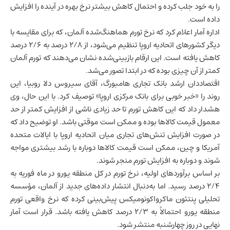
را به خود جلب کرده و احتمال کاهش بیشتر نرخ بهره در آینده را افزایش
داده است.
اداره آمار اعلام کرد که نرخ تورم هماهنگ‌شده آلمان، که برای مقایسه با
دیگر کشورهای اتحادیه اروپا تنظیم می‌شود، از ۲/۸ درصد به ۲/۶ درصد
کاهش یافته است. این ارقام بازبینی‌شده نشان می‌دهند که تورم آلمان
کمتر از آن چیزی بوده که در ابتدا تصور می‌شد.
اقتصاددان ارشد بانک تجاری هامبورگ، آقای سیروس دلا روبیا، این
روند را «خبر خوبی برای بانک مرکزی اروپا» توصیف کرد. با این حال، وی
هشدار داد که این کاهش تورم تا حد زیادی ناشی از افزایش کمتر از حد
معمول قیمت کالاها بوده و ممکن است موقتی باشد. او توضیح داد که
در صورت افزایش تنش‌های تجاری میان اتحادیه اروپا با
ایالات متحده
آمریکا
و چین، ممکن است قیمت کالاها دوباره با رشد بیشتری مواجه
شوند و دوباره به افزایش تورم منجر شوند.
بر اساس برآوردهای اولیه، نرخ تورم در کل منطقه یورو در ماه فوریه به
۲/۴ درصد رسید. اما به‌دنبال انتشار داده‌های جدید از آلمان، مؤسسه
تحلیلی پنتئون ماکرواکونومیکس پیش‌بینی کرده که نرخ واقعی تورم
منطقه یورو احتمالاً به ۲/۳ درصد کاهش یافته باشد. قرار است آمار
نهایی در روز چهارشنبه منتشر شود.