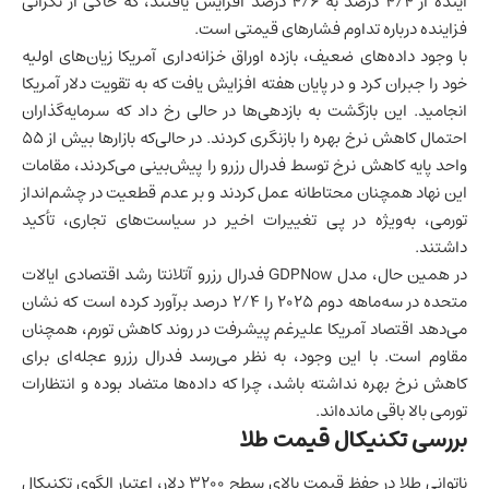
آینده از ۴/۴ درصد به ۴/۶ درصد افزایش یافتند، که حاکی از نگرانی
فزاینده درباره تداوم فشارهای قیمتی است.
با وجود داده‌های ضعیف، بازده اوراق خزانه‌داری آمریکا زیان‌های اولیه
خود را جبران کرد و در پایان هفته افزایش یافت که به تقویت دلار آمریکا
انجامید. این بازگشت به بازدهی‌ها در حالی رخ داد که سرمایه‌گذاران
احتمال کاهش نرخ بهره را بازنگری کردند. در حالی‌که بازارها بیش از ۵۵
واحد پایه کاهش نرخ توسط فدرال رزرو را پیش‌بینی می‌کردند، مقامات
این نهاد همچنان محتاطانه عمل کردند و بر عدم قطعیت در چشم‌انداز
تورمی، به‌ویژه در پی تغییرات اخیر در سیاست‌های تجاری، تأکید
داشتند.
در همین حال، مدل GDPNow فدرال رزرو آتلانتا
رشد اقتصادی
ایالات
متحده در سه‌ماهه دوم ۲۰۲۵ را ۲/۴ درصد برآورد کرده است که نشان
می‌دهد
اقتصاد آمریکا
علیرغم پیشرفت در روند کاهش تورم، همچنان
مقاوم است. با این وجود، به نظر می‌رسد فدرال رزرو عجله‌ای برای
کاهش نرخ بهره نداشته باشد، چرا که داده‌ها متضاد بوده و انتظارات
تورمی بالا باقی مانده‌اند.
بررسی تکنیکال قیمت طلا
ناتوانی طلا در حفظ قیمت بالای سطح ۳۲۰۰ دلار، اعتبار الگوی تکنیکال