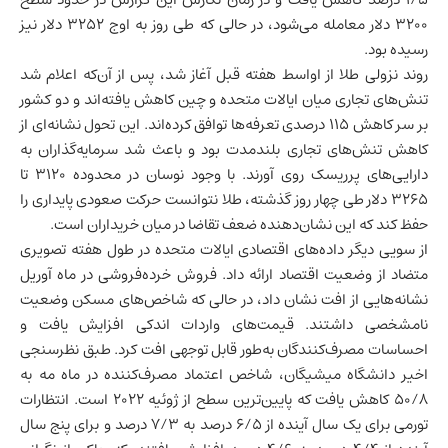
۳۲۰۰ دلار معامله می‌شود، در حالی که طی روز به اوج ۳۲۵۲ دلار نیز
رسیده بود.
روند نزولی طلا از اواسط هفته قبل آغاز شد، پس از آن‌که اعلام شد
تنش‌های تجاری میان ایالات متحده و چین کاهش یافته‌اند و دو کشور
بر سر کاهش ۱۱۵ درصدی تعرفه‌ها توافق کرده‌اند
. این تحول نشانه‌ای از
کاهش تنش‌های تجاری بلندمدت بود و باعث شد سرمایه‌گذاران به
دارایی‌های پرریسک روی آورند. با وجود نوسان در محدوده ۳۱۲۰ تا
۳۲۶۵ دلار طی چهار روز گذشته، طلا نتوانست حرکت صعودی پایداری را
حفظ کند که این نشان‌دهنده ضعف تقاضا در میان خریداران است.
از سویی دیگر داده‌های اقتصادی ایالات متحده در طول هفته تصویری
متضاد از وضعیت اقتصاد ارائه داد. فروش
خرده‌فروشی
در ماه آوریل
نشانه‌هایی از افت نشان داد، در حالی که شاخص‌های مسکن وضعیت
نامشخصی داشتند. قیمت‌های واردات اندکی افزایش یافت و
احساسات مصرف‌کنندگان به‌طور قابل توجهی افت کرد. طبق نظرسنجی
اخیر دانشگاه میشیگان، شاخص اعتماد مصرف‌کننده در ماه مه به
۵۰/۸ کاهش یافت که پایین‌ترین سطح از ژوئیه ۲۰۲۲ است. انتظارات
تورمی برای یک سال آینده از ۶/۵ درصد به ۷/۳ درصد و برای پنج سال