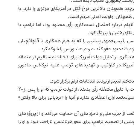
د ریاست‌جمهوری آسیب دیده است.
د همچنان بالاترین نرخ قتل در آمریکای مرکزی را دارد. با
ل همچنان اولویت اصلی مردم است.
اتهام درباره احتمال دست‌کاری رأی محدود بود، اما ترامپ با
یکای لاتین را پررنگ کرد.
اندس رئیس‌جمهور پیشین را که به جرم همکاری با قاچاقچیان
، مردم هندوراس را شوکه کرد.
ونه دیگری از تمایل دولت آمریکا برای دخالت مستقیم در منطقه
ریکا در کارائیب و تهدیدهای ترامپ علیه نیکلاس مادورو
کم امیدوار بودند انتخابات آرام برگزار شود.
در نزدیکی یکی از حوزه‌ها، یک نگهبان ۵۵ ساله که نمی‌توانست به دلیل مشغله رأی بدهد، از دولت ترامپ که او را پس از ۲۰
یاستمداران اعتقادی ندارد و آنها را «نردبانی برای بالا رفتن»
ی بدهد گفت از حزب ملی و نامزدهای آن حمایت می‌کند و از پروژه‌های
نین از تصمیم ترامپ برای عفو هرناندس ناراحت نبود و او را