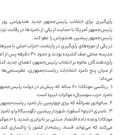
رأی‌گیری برای انتخاب رئیس‌جمهور جدید هندوراس روز ی
رئیس‌جمهور آمریکا با حمایت از یکی از نامزدها در رقابت نز
رئیس‌جمهور پیشین هندوراس را عفو کند.
در یکی از حوزه‌های رأی‌گیری در پایتخت، احزاب اصلی با میزه
مدرسه محلی صف کشیده بودند و حدود ۳۰ دقیقه پس از آغاز رسمی رأی‌گیری وارد شدند.
رأی‌دهندگان علاوه بر انتخاب رئیس‌جمهور، اعضای جدید کنگر
از میان پنج نامزد انتخابات ریاست‌جمهوری، نظرسنجی‌ها
می‌داد:
۱. ریکسی مونکادا ۶۰ ساله که پیش‌تر در دولت
نامزد حزب سوسیال‌دموکرات لیبره است.
۲. سالوادور نصرالله که برای چهارمین بار نامزد ریاست‌جمهوری شده و این بار از سوی حزب لیبرال محافظه‌کار رقابت می‌کند.
۳. ناسری «تیتو» آسفورا، شهردار پیشین تگوسیگالپا و نامزد حزب محافظه‌کار ملی.
مونکادا وعده داده اقتصاد مبتنی بر نابرابری شدید را «دموک
می‌کند که می‌تواند فساد ریشه‌دار کشور را پاکسازی کند