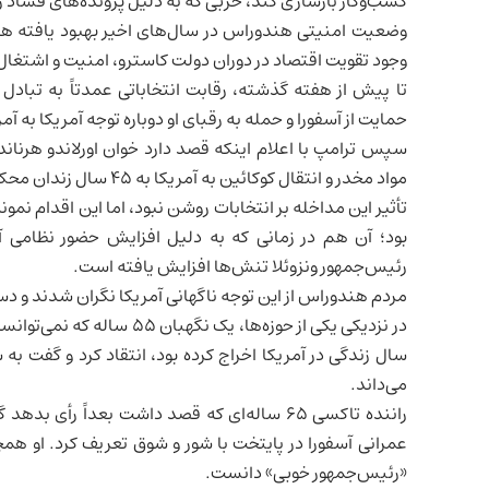
کسب‌وکار بازسازی کند، حزبی که به دلیل پرونده‌های فسا
وضعیت امنیتی هندوراس در سال‌های اخیر بهبود یافته هرچن
وجود تقویت اقتصاد در دوران دولت کاسترو، امنیت و اشتغا
تا پیش از هفته گذشته، رقابت انتخاباتی عمدتاً به تبادل 
حمایت از آسفورا و حمله به رقبای او دوباره توجه آمریکا به آمر
سپس
ترامپ با اعلام اینکه قصد دارد خوان اورلاندو هرن
مواد مخدر و انتقال کوکائین به آمریکا به ۴۵ سال زندان محکوم شده بود عفو کند
تأثیر این مداخله بر انتخابات روشن نبود، اما این اقدام نم
بود؛ آن هم در زمانی که به دلیل افزایش حضور نظامی آم
رئیس‌جمهور ونزوئلا تنش‌ها افزایش یافته است.
مردم هندوراس از این توجه ناگهانی آمریکا نگران شدند و دست‌
سال زندگی در آمریکا اخراج کرده بود، انتقاد کرد و گفت به س
می‌داند.
راننده تاکسی ۶۵ ساله‌ای که قصد داشت بعداً رأ
عمرانی آسفورا در پایتخت با شور و شوق تعریف کرد. او همچ
«رئیس‌جمهور خوبی» دانست.