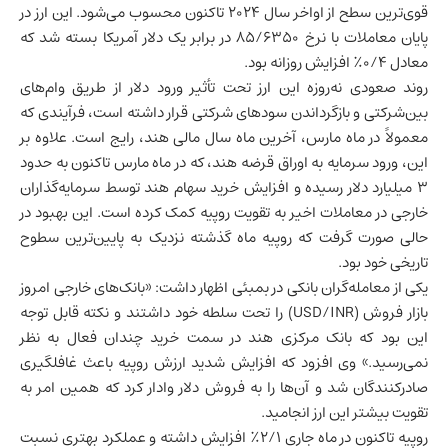
قوی‌ترین سطح از اواخر سال ۲۰۲۴ تاکنون محسوب می‌شود. این ارز در
پایان معاملات با نرخ ۸۵/۶۳۵۰ در برابر یک دلار آمریکا بسته شد که
معادل ۰/۴٪ افزایش روزانه بود.
روند صعودی نه‌روزه این ارز تحت تأثیر ورود دلار از طریق وام‌های
بین‌شرکتی و بازگرداندن سودهای شرکتی قرار داشته است، فرآیندی که
معمولاً در ماه مارس، آخرین ماه سال مالی هند، رایج است. علاوه بر
این، ورود سرمایه به اوراق قرضه هند، که در ماه مارس تاکنون به حدود
۳ میلیارد دلار رسیده و افزایش خرید سهام هند توسط سرمایه‌گذاران
خارجی در معاملات اخیر به تقویت روپیه کمک کرده است. این بهبود در
حالی صورت گرفت که روپیه ماه گذشته نزدیک به پایین‌ترین سطوح
تاریخی خود بود.
یکی از معامله‌گران بانکی در بمبئی اظهار داشت: «بانک‌های خارجی امروز
بازار فروش (USD/INR) را تحت سلطه خود داشتند و نکته قابل توجه
این بود که بانک مرکزی هند در سمت خرید چندان فعال به نظر
نمی‌رسید.» وی افزود که افزایش شدید ارزش روپیه باعث غافلگیری
صادرکنندگان شد و آن‌ها را به فروش دلار وادار کرد که همین امر به
تقویت بیشتر این ارز انجامید.
روپیه تاکنون در ماه جاری ۲/۱٪ افزایش داشته و عملکرد بهتری نسبت