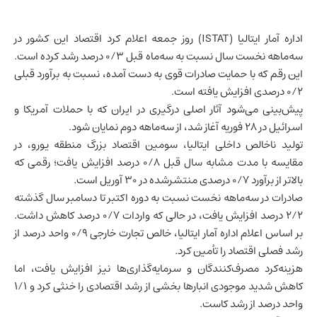
اداره آمار ایتالیا (ISTAT) روز جمعه اعلام کرد اقتصاد این کشور در
سه‌ماهه نخست سال نسبت به سه‌ماه قبل ۰/۳ درصد رشد کرده است.
این رقم که با حمایت صادرات قوی به دست آمده، نسبت به برآورد قبلی
۰/۲ درصدی افزایش یافته است.
پیش‌بینی می‌شود آثار اصلی درگیری در
ایران
که با حملات آمریکا و
اسرائیل در ۲۸ فوریه آغاز شد، از سه‌ماهه دوم نمایان شود.
تولید ناخالص داخلی
ایتالیا، سومین اقتصاد بزرگ منطقه یورو، در
مقایسه با مدت مشابه سال قبل ۰/۸ درصد افزایش یافت؛ رقمی که
بالاتر از برآورد ۰/۷ درصدی منتشرشده در ۳۰ آوریل است.
صادرات در سه‌ماهه نخست نسبت به دوره اکتبر تا دسامبر سال گذشته
۲/۲ درصد افزایش یافت، در حالی که واردات ۰/۷ درصد کاهش داشت.
بر اساس اعلام اداره آمار ایتالیا، خالص تجارت خارجی ۰/۹ واحد درصد از
رشد فصلی اقتصاد را تأمین کرد.
هزینه‌کرد مصرف‌کنندگان و سرمایه‌گذاری‌ها نیز افزایش یافت، اما
کاهش شدید موجودی انبارها بخشی از رشد اقتصادی را خنثی کرد و ۱/۱
واحد درصد از رشد کاست.