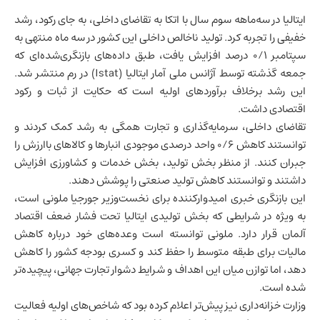
ایتالیا
در سه‌ماهه سوم سال با اتکا به تقاضای داخلی، به جای رکود، رشد
خفیفی را تجربه کرد.
تولید ناخالص داخلی
این کشور در سه ماه منتهی به
سپتامبر ۰/۱ درصد افزایش یافت، طبق داده‌های بازنگری‌شده‌ای که
جمعه گذشته توسط آژانس ملی آمار ایتالیا (Istat) در رم منتشر شد.
این رشد برخلاف برآوردهای اولیه است که حکایت از ثبات و رکود
اقتصادی داشت.
تقاضای داخلی، سرمایه‌گذاری و تجارت همگی به رشد کمک کردند و
توانستند کاهش ۰/۶ واحد درصدی موجودی انبارها و کالاهای باارزش را
جبران کنند. از منظر بخش تولید، بخش خدمات و کشاورزی افزایش
داشتند و توانستند کاهش تولید صنعتی را پوشش دهند.
این بازنگری خبری امیدوارکننده برای نخست‌وزیر جورجیا ملونی است،
به ویژه در شرایطی که بخش تولیدی ایتالیا تحت فشار ضعف
اقتصاد
آلمان
قرار دارد. ملونی توانسته است وعده‌های خود درباره کاهش
مالیات برای طبقه متوسط را حفظ کند و کسری بودجه کشور را کاهش
دهد، اما توازن میان این اهداف و شرایط دشوار تجارت جهانی، پیچیده‌تر
شده است.
وزارت خزانه‌داری نیز پیش‌تر اعلام کرده بود که شاخص‌های اولیه فعالیت