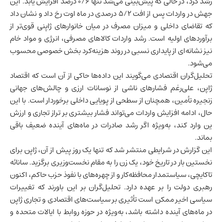
رشد کرد، در حالی که پیش‌بینی می‌شد تنها ۰/۶ درصد افزایش یابد. این
جهش در واردات پس از افت ۵/۲ درصدی در ماه اوت رخ داد و نشان داد
که تقاضای داخلی و میزان مصرف در میان خانوارهای ژاپنی قوی‌تر از
برآوردهای اولیه است. رشد واردات کالاهای مصرفی، انرژی و مواد خام
نیز نشانه‌ای از پایداری نسبی در روند هزینه‌کرد بخش خصوصی محسوب
می‌شود.
تحلیل‌گران اقتصادی می‌گویند این داده‌ها حاکی از آن است که اقتصاد
ژاپن، علی‌رغم فشارهای ناشی از نوسانات ارزی و چالش‌های جهانی
زنجیره تأمین، همچنان از سطحی از پویایی داخلی برخوردار است. با این
حال، ادامه افزایش واردات می‌تواند فشار بیشتری بر تراز تجاری و ارزش
ین وارد کند، به‌ویژه اگر رشد صادرات در ماه‌های آینده ضعیف باقی
بماند.
این گزارش در شرایطی منتشر شد که تنها یک روز پیش از آن، ژاپن برای
نخستین بار در تاریخ خود، یک زن را به مقام نخست‌وزیری برگزید. سانائه
تاکایچی، سیاستمدار محافظه‌کار و از چهره‌های با نفوذ حزب حاکم، اکنون
رهبری دولت را بر عهده دارد. تحلیل‌گران بر این باورند که تغییرات
سیاسی اخیر ممکن است تأثیری بر سیاست‌های اقتصادی و تجاری ژاپن
در ماه‌های آینده داشته باشد، به‌ویژه در حوزه روابط با
ایالات متحده
و