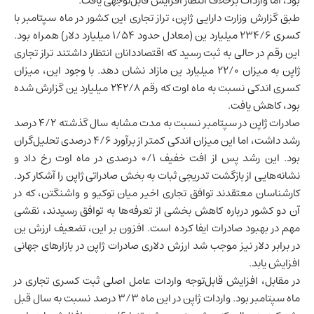
بود، اما واردات برخلاف انتظار افزایش قابل‌توجهی یافت.
طبق گزارش وزارت دارایی ژاپن، تراز تجاری این کشور در ماه سپتامبر با
کسری ۲۳۴/۶ میلیارد ین (معادل حدود ۱/۵۴ میلیارد دلار) همراه بود.
این رقم در حالی به ثبت رسید که اقتصاددانان انتظار داشتند تراز تجاری
ژاپن به میزان ۲۲/۰ میلیارد ین مازاد نشان دهد. با وجود این، میزان
کسری اندکی نسبت به ماه اوت که رقم ۲۴۲/۸ میلیارد ین گزارش شده
بود، کاهش یافت.
صادرات ژاپن در سپتامبر نسبت به مدت مشابه سال گذشته ۴/۲ درصد
رشد داشت، اما این میزان اندکی کمتر از برآورد ۴/۶ درصدی تحلیل‌گران
بود. این رشد پس از افت خفیف ۰/۱ درصدی در ماه اوت رخ داد و
نشانه‌هایی از بازگشت تدریجی ثبات به بخش صادراتی ژاپن را آشکار کرد.
کارشناسان معتقدند توافق تجاری اخیر میان توکیو و واشنگتن، که در
آن دو کشور درباره کاهش بخشی از تعرفه‌ها به توافق رسیدند، نقشی
مهم در بهبود صادرات ایفا کرده است. افزون بر این، تضعیف ارزش ین
در برابر دلار نیز موجب شد ارزش دلاری صادرات ژاپن در بازارهای جهانی
افزایش یابد.
در مقابل، افزایش قابل‌توجه واردات عامل اصلی ثبت کسری تجاری در
ماه سپتامبر بود. واردات ژاپن در این ماه ۳/۳ درصد نسبت به سال قبل