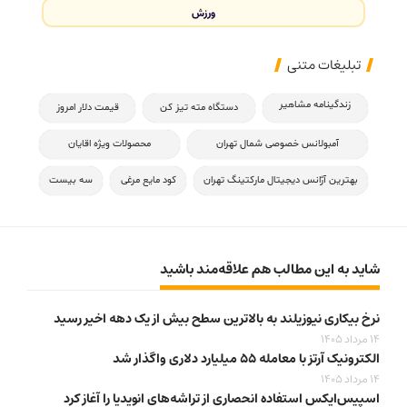
ورزش
تبلیغات متنی
زندگینامه مشاهیر
دستگاه مته تیز کن
قیمت دلار امروز
آمبولانس خصوصی شمال تهران
محصولات ویژه اقایان
بهترین آژانس دیجیتال مارکتینگ تهران
کود مایع مرغی
سه بیست
شاید به این مطالب هم علاقه‌مند باشید
نرخ بیکاری نیوزیلند به بالاترین سطح بیش از یک دهه اخیر رسید
14 مرداد 1405
الکترونیک آرتز با معامله ۵۵ میلیارد دلاری واگذار شد
14 مرداد 1405
اسپیس‌ایکس استفاده انحصاری از تراشه‌های انویدیا را آغاز کرد