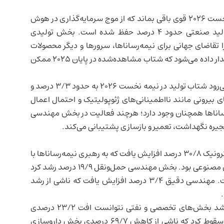
‌گذاری در
هوش
حمایت می‌گیرد. برای سال ۲۰۲۶، برآورد رشد تولید صنعتی حدود ۴ درصد حفظ شده است. بخش تولیدی
ا تقاضای جهانی برای نیمه‌رساناها، سرورها و دیگر محصولات
مرتبط با هوش مصنوعی قوی است. با این حال هشدار داده می‌شود که شتاب مشاهده‌شده در پایان ۲۰۲۵ ممکن
با وجود تاب‌آوری تقاضای مرتبط با هوش مصنوعی، انتظار می‌رود شتاب تولید در نیمه نخست ۲۰۲۶ به حدود ۳/۳ درصد و
 ریسک‌های بیرونی مانند نااطمینانی‌های ژئوپولیتیک و احتمال اعمال
‌رساناها همچنان وجود دارد؛ هرچند فعالیت در بخش مهندسی
زنجیره نگهداشت، تعمیر و بازسازی پشتیبانی می‌کند.
بیشتر بخش‌ها در دسامبر رشد ثبت کردند. تولید بخش الکترونیک ۳۰/۸ درصد افزایش یافت که به رهبری نیمه‌رساناها با
رشد ۳۲/۴ درصدی و تقاضای قوی محصولات مرتبط با هوش مصنوعی بود. بخش مهندسی حمل‌ونقل ۱۹/۹ درصد رشد کرد
که از بخش‌های هوافضا و دریایی و فراساحلی حمایت گرفت. مهندسی دقیق ۳/۴ درصد افزایش یافت که ناشی از رشد
در مقابل، بخش شیمیایی ۱/۶ درصد کاهش یافت؛ زیرا رشد بخش‌های تخصصی و نفتی نتوانست افت ۲۳/۲ درصدی
پتروشیمی را جبران کند. تولید زیست‌پزشکی ۳۸/۸ درصد سقوط کرد که ناشی از کاهش ۶۹/۷ درصدی بخش داروسازی