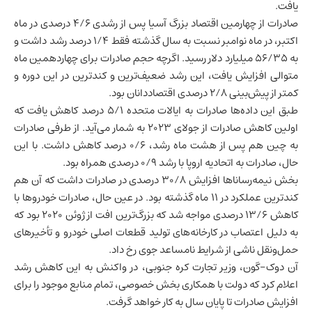
یافت.
صادرات از چهارمین اقتصاد بزرگ آسیا پس از رشدی ۴/۶ درصدی در ماه
اکتبر، در ماه نوامبر نسبت به سال گذشته فقط ۱/۴ درصد رشد داشت و
به ۵۶/۳۵ میلیارد دلار رسید. اگرچه حجم صادرات برای چهاردهمین ماه
متوالی افزایش یافت، این رشد ضعیف‌ترین و کندترین در این دوره و
کمتر از پیش‌بینی ۲/۸ درصدی اقتصاددانان بود.
طبق این داده‌ها صادرات به ایالات متحده ۵/۱ درصد کاهش یافت که
اولین کاهش صادرات از جولای ۲۰۲۳ به شمار می‌آید. از طرفی صادرات
به چین هم پس از هشت ماه رشد، ۰/۶ درصد کاهش داشت. با این
حال، صادرات به اتحادیه اروپا با رشد ۰/۹ درصدی همراه بود.
بخش نیمه‌رساناها افزایش ۳۰/۸ درصدی در صادرات داشت که آن هم
کندترین عملکرد در ۱۱ ماه گذشته بود. در عین حال، صادرات خودروها با
کاهش ۱۳/۶ درصدی مواجه شد که بزرگ‌ترین افت از ژوئن ۲۰۲۰ بود که
به دلیل اعتصاب در کارخانه‌های تولید قطعات اصلی خودرو و تأخیرهای
حمل‌ونقل ناشی از شرایط نامساعد جوی رخ داد.
آن دوک-گون، وزیر تجارت کره جنوبی، در واکنش به این کاهش رشد
اعلام کرد که دولت با همکاری بخش خصوصی، تمام منابع موجود را برای
افزایش صادرات تا پایان سال به کار خواهد گرفت.