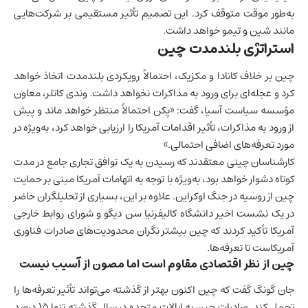
به‌طور موقت متوقف کرد. این تصمیم تأثیر مستقیمی بر شرکت‌هایی
مانند شین و تیمو خواهد داشت.
استراتژی بلندمدت چین
چین بر خلاف
کانادا
و مکزیک، احتمالاً رویکردی بلندمدت اتخاذ خواهد
کرد و عجله‌ای برای ورود به مذاکرات نخواهد داشت. وندی کاتلر، معاون
مؤسسه سیاست آسیا، گفت: «پکن احتمالاً منتظر خواهد ماند و پیش
از ورود به مذاکرات، تأثیر اقدامات آمریکا را ارزیابی خواهد کرد، به‌ویژه در
مورد تعرفه‌های اضافی احتمالی.»
کارشناسان چینی معتقدند که رسیدن به یک توافق تجاری جامع در مدت
کوتاه دشوار خواهد بود، به‌ویژه با توجه به اتهامات آمریکا مبنی بر حمایت
چین از روسیه در جنگ اوکراین. علاوه بر این، بسیاری از تحلیلگران حاضر
در یک نشست اخیر دانشگاه کالیفرنیا سن دیگو و شورای روابط خارجی
آمریکا تأکید کردند که چین بیشتر نگران محدودیت‌های صادرات فناوری
آمریکاست تا تعرفه‌ها.
چین از نظر اقتصادی مقاوم است اما مصون از آسیب نیست
جان گونگ گفت که چین اکنون بهتر از گذشته می‌تواند تأثیر تعرفه‌ها را
تحمل کند. صادرات چین به ایالات متحده در سال گذشته تنها ۱۵ درصد