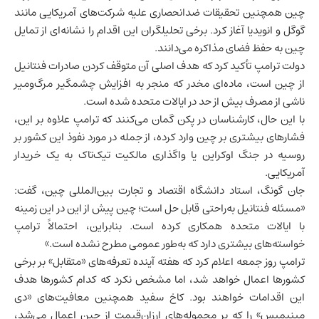
چین همچنین تحقیقات ضدانحصاری علیه شرکت‌های آمریکایی مانند
گوگل و انویدیا آغاز کرد. برخی تحلیلگران این اقدام را نشانه‌ای از تمایل
چین به حفظ فضای مذاکره می‌دانند.
دولت ترامپ تأکید کرد که هدف اصلی آن متوقف کردن صادرات فنتانیل
از چین است، ماده‌ای مخدر که منجر به افزایش چشمگیر مرگ‌ومیر
ناشی از مصرف بیش از حد در ایالات متحده شده است.
با این حال، کارشناسان در پکن گمان می‌کنند که ترامپ علاوه بر این،
فشارهای بیشتری بر چین وارد کرده، از جمله در مورد نفوذ این کشور بر
روسیه
در جنگ
اوکراین
یا واگذاری مالکیت تیک‌تاک به یک خریدار
آمریکایی.
جان گونگ، استاد دانشگاه اقتصاد و تجارت بین‌المللی چین، گفت:
«مسئله فنتانیل به‌راحتی قابل حل است؛ چین پیش از این در این زمینه
با ایالات متحده همکاری کرده است. بنابراین، احتمالاً ترامپ
خواسته‌های بیشتری دارد که به‌طور عمومی مطرح نشده است.»
ترامپ روز جمعه اعلام کرد که هفته آینده تعرفه‌های «متقابل» بر برخی
کشورها اعمال خواهد شد، اما مشخص نکرد که کدام کشورها هدف
این اقدامات خواهند بود. کاخ سفید همچنین معافیت‌های «دی
مینیمیس» را که بر محموله‌های ارزان‌قیمت از چین اعمال می‌شد،