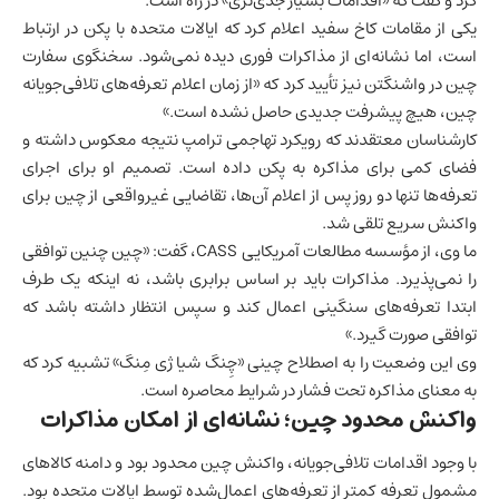
کرد و گفت که «اقدامات بسیار جدی‌تری» در راه است.
یکی از مقامات کاخ سفید اعلام کرد که ایالات متحده با پکن در ارتباط
است، اما نشانه‌ای از مذاکرات فوری دیده نمی‌شود. سخنگوی سفارت
چین در واشنگتن نیز تأیید کرد که «از زمان اعلام تعرفه‌های تلافی‌جویانه
چین، هیچ پیشرفت جدیدی حاصل نشده است.»
کارشناسان معتقدند که رویکرد تهاجمی ترامپ نتیجه معکوس داشته و
فضای کمی برای مذاکره به پکن داده است. تصمیم او برای اجرای
تعرفه‌ها تنها دو روز پس از اعلام آن‌ها، تقاضایی غیرواقعی از چین برای
واکنش سریع تلقی شد.
ما وی، از مؤسسه مطالعات آمریکایی CASS، گفت: «چین چنین توافقی
را نمی‌پذیرد. مذاکرات باید بر اساس برابری باشد، نه اینکه یک طرف
ابتدا تعرفه‌های سنگینی اعمال کند و سپس انتظار داشته باشد که
توافقی صورت گیرد.»
وی این وضعیت را به اصطلاح چینی «چِنگ شیا ژی مِنگ» تشبیه کرد که
به معنای مذاکره تحت فشار در شرایط محاصره است.
واکنش محدود چین؛ نشانه‌ای از امکان مذاکرات
با وجود اقدامات تلافی‌جویانه، واکنش چین محدود بود و دامنه کالاهای
مشمول تعرفه کمتر از تعرفه‌های اعمال‌شده توسط ایالات متحده بود.