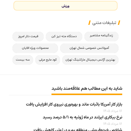
ورزش
تبلیغات متنی
زندگینامه مشاهیر
دستگاه مته تیز کن
قیمت دلار امروز
آمبولانس خصوصی شمال تهران
محصولات ویژه اقایان
بهترین آژانس دیجیتال مارکتینگ تهران
کود مایع مرغی
سه بیست
شاید به این مطالب هم علاقه‌مند باشید
بازار کار آمریکا باثبات ماند و بهره‌وری نیروی کار افزایش یافت
16 مرداد 1405
نرخ بیکاری ایرلند در ماه ژوئیه به ۵/۱ درصد رسید
16 مرداد 1405
شاخص خرده‌فروشی منطقه یورو در ژوئن کاهش یافت