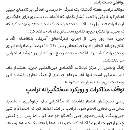
توافقی دست یابند.
دونالد ترامپ هفته گذشته یک تعرفه ۱۰ درصدی اضافی بر کالاهای چینی
اعلام کرد تا پکن را تحت فشار بگذارد که اقدامات بیشتری برای جلوگیری
از صادرات فنتانیل به ایالات متحده و
مکزیک
انجام دهد و تهدید کرد که
در صورت واکنش چین، تدابیر سخت‌تری اتخاذ خواهد کرد.
چین سه روز پس از اجرای تعرفه‌های آمریکا، بلافاصله اقدام
تلافی‌جویانه انجام داد و تعرفه‌هایی بین ۱۰ تا ۱۵ درصد بر صادرات انرژی
و تجهیزات کشاورزی ایالات متحده وضع کرد که از روز دوشنبه اجرایی
خواهند شد.
ژانگ یانشن، از مرکز تبادلات اقتصادی بین‌المللی چین، هشدار داد:
«این ممکن است تنها آغاز مرحله جدیدی از جنگ تجاری باشد و این
وضعیت می‌تواند بسیار جدی شود.»
توقف مذاکرات و رویکرد سختگیرانه ترامپ
برخی تحلیلگران انتظار داشتند که مذاکراتی برای جلوگیری از تشدید
تنش‌های تجاری انجام شود. ترامپ در ابتدا اعلام کرد که احتمالاً با شی
جین‌پینگ، رئیس‌جمهور چین، گفتگو خواهد کرد، اما پس از واکنش
چین از فوریت این مذاکرات کاست و تعرفه‌ها را «آغاز یک حمله» توصیف