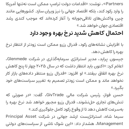
Partners»، نوشت: «اقدامات دولت ترامپ ممکن است نه‌تنها آمریکا
را وارد رکود کند، بلکه اقتصاد جهانی را نیز ویران سازد. کشورهایی مانند
چین
واکنش‌های تلافی‌جویانه را آغاز کرده‌اند که موجب کندی
رشد
اقتصادی
جهان خواهد شد.»
احتمال کاهش شدید نرخ بهره وجود دارد
با افزایش نشانه‌های رکود، فدرال رزرو ممکن است زودتر از انتظار نرخ
بهره را کاهش دهد.
جیسون پراید، مدیر استراتژی سرمایه‌گذاری در شرکت Glenmede،
اعلام کرد: «اکنون باید انتظار داشت که در سال ۲۰۲۵ چهار تا پنج کاهش
نرخ بهره اتفاق بیفتد.» او افزود: «فدرال رزرو منتظر داده‌های
بازار کار
نخواهد ماند و ممکن است زودتر تصمیم به تغییر سیاست‌های خود
بگیرد.»
حسن فواز، رئیس شرکت مالی GivTrade، گفت: «در صورتی که
تنش‌های تجاری حل‌نشوند، فدرال رزرو مجبور خواهد شد نرخ بهره را
به‌سرعت کاهش دهد تا از وقوع رکود کامل جلوگیری کند.»
سیما شاه، استراتژیست ارشد جهانی در شرکت Principal Asset
Management، هشدار داد: «این شوک ناشی از سیاست‌های دولتی