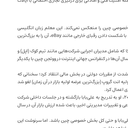
ه امنیت ملی و آمادگی برای درگیری تجاری احتمالی با
ایالات
خصوصی چین را منعکس نمی‌کند. این معلم زبان انگلیسی
سابق، در سال ۱۹۹۹ علی‌بابا را از آپارتمان خود راه‌اندازی کرد و با شکست دادن رقبای خارجی مانند eBay، آن را به بزرگ‌ترین
 آمریکا که شامل مدیران اجرایی شرکت‌هایی مانند تیم کوک (اپل) و
ال آن‌ها در کنفرانس جهانی اینترنت در ووتجن چین با یکدیگر
گهای، به شدت از مقررات دولتی در بخش مالی انتقاد کرد؛ سخنانی که
 انت گروپ (بزرگ‌ترین عرضه اولیه بازار در آن زمان) لغو شد
ی اعمال کرد.
پس از آن، ما تقریباً از انظار عمومی محو شد. اما از سال ۲۰۲۳، او به تدریج به علی‌بابا بازگشته و در جلسات داخلی شرکت
و تغییرات مدیریتی اخیر، باعث شده ارزش بازار آن در سال
ی علی‌بابا و حتی کل بخش خصوصی چین باشد. اما سرنوشت این